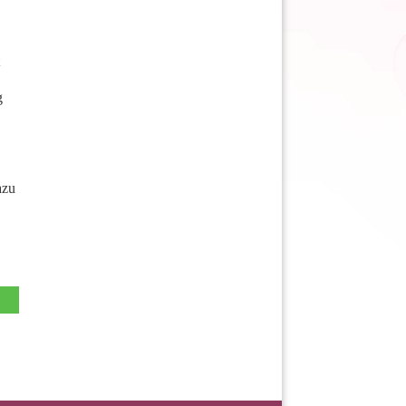
g
azu