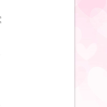
n
n
n