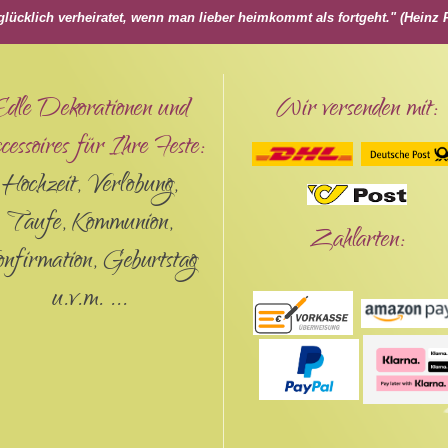
glücklich verheiratet, wenn man lieber heimkommt als fortgeht." (Hein
Edle Dekorationen und
Wir versenden mit:
essoires für Ihre Feste:
Hochzeit, Verlobung,
Taufe, Kommunion,
Zahlarten:
onfirmation, Geburtstag
u.v.m. ...