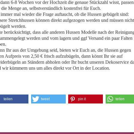
 dann 6-8 Wochen vor der Hochzeit die genaue Stückzahl wisst, passen
 die Menge an, selbstverständlich kostenfrei für Euch.
immer mal wieder die Frage auftaucht, ob die Hussen gebügelt sind:
ere Stretchhussen können direkt aufgezogen werden und müssen nicht
ügelt werden.
te berücksichtigt, dass alle anderen Hussen Modelle nach der Reinigun
ammengelegt werden und vom lagern und ggf Versand ein paar Falten
en.
n Ihr aus der Umgebung seid, bieten wir Euch an, die Hussen gegen
en Aufpreis von 2,50 € frisch aufzubügeln, dann könnt Ihr sie auf
iderbügeln an Ständern abholen oder Ihr bucht unseren Dekoservice d
 wir kümmern uns um alles direkt vor Ort in der Location.
teilen
tweet
pin it
teilen