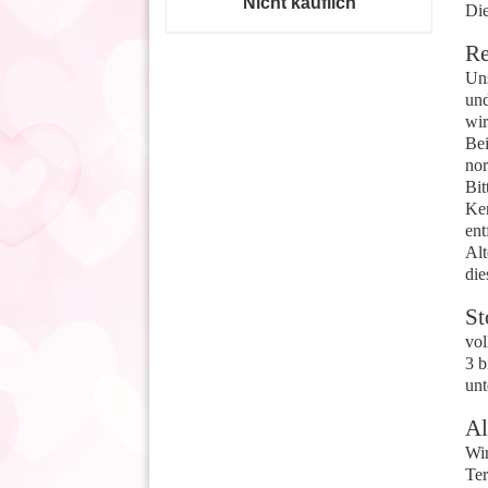
Nicht käuflich
Die
Re
Uns
und
wir
Bei
nor
Bit
Ker
ent
Alt
die
St
vo
3
Al
Wi
Ter