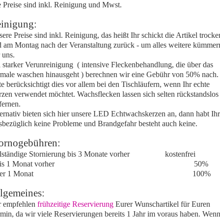
 Preise sind inkl. Reinigung und Mwst.
inigung:
ere Preise sind inkl. Reinigung, das heißt Ihr schickt die Artikel trocke
 am Montag nach der Veranstaltung zurück - um alles weitere kümmer
 uns.
 starker Verunreinigung ( intensive Fleckenbehandlung, die über das
male waschen hinausgeht ) berechnen wir eine Gebühr von 50% nach.
te berücksichtigt dies vor allem bei den Tischläufern, wenn Ihr echte
zen verwendet möchtet. Wachsflecken lassen sich selten rückstandslos
fernen.
ernativ bieten sich hier unsere LED Echtwachskerzen an, dann habt Ihr
sbezüglich keine Probleme und Brandgefahr besteht auch keine.
ornogebühren:
llständige Stornierung bis 3 Monate vorher kostenfrei
 bis 1 Monat vorher 50%
unter 1 Monat 100%
lgemeines:
r empfehlen
frühzeitige Reservierung
Eurer Wunschartikel für Euren
min, da wir viele Reservierungen bereits 1 Jahr im voraus haben. Wen