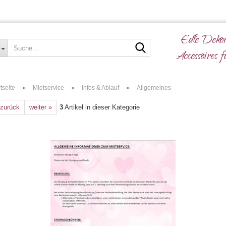
Edle Dekor
Suche...
Accessoires f
»
»
»
tseite
Mietservice
Infos & Ablauf
Allgemeines
 zurück
weiter »
3
Artikel in dieser Kategorie