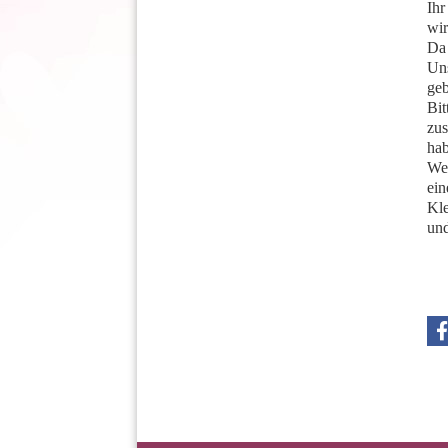
Ihr
wir
Da 
Uns
geb
Bit
zus
hab
Wen
ein
Kle
und