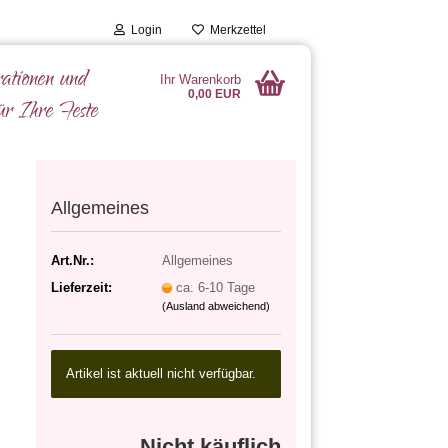
Login
Merkzettel
ationen und
Ihr Warenkorb
0,00 EUR
ür Ihre Feste
Allgemeines
Art.Nr.:
Allgemeines
Lieferzeit:
ca. 6-10 Tage
(Ausland abweichend)
Artikel ist aktuell nicht verfügbar.
Nicht käuflich