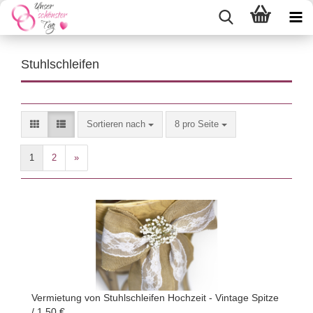
Stuhlschleifen
Sortieren nach
pro Seite
Sortieren nach
8 pro Seite
1
2
»
Vermietung von Stuhlschleifen Hochzeit - Vintage Spitze
/ 1,50 €