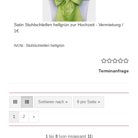
Satin Stuhlschleifen hellgrün zur Hochzeit - Vermietung /
1€
Art.Nr.: Stuhlschleifen hellgrün
Terminanfrage
Sortieren nach
pro Seite
Sortieren nach
8 pro Seite
1
2
»
1
bis
8
(von insgesamt
11
)