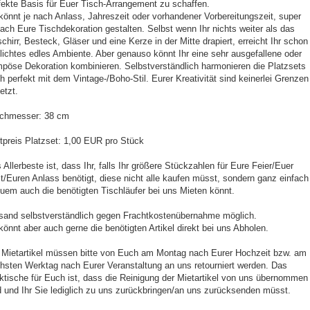
fekte Basis für Euer Tisch-Arrangement zu schaffen.
 könnt je nach Anlass, Jahreszeit oder vorhandener Vorbereitungszeit, super
fach Eure Tischdekoration gestalten. Selbst wenn Ihr nichts weiter als das
chirr, Besteck, Gläser und eine Kerze in der Mitte drapiert, erreicht Ihr schon
lichtes edles Ambiente. Aber genauso könnt Ihr eine sehr ausgefallene oder
pöse Dekoration kombinieren. Selbstverständlich harmonieren die Platzsets
h perfekt mit dem Vintage-/Boho-Stil. Eurer Kreativität sind keinerlei Grenzen
etzt.
chmesser: 38 cm
tpreis Platzset: 1,00 EUR pro Stück
 Allerbeste ist, dass Ihr, falls Ihr größere Stückzahlen für Eure Feier/Euer
t/Euren Anlass benötigt, diese nicht alle kaufen müsst, sondern ganz einfach
uem auch die benötigten Tischläufer bei uns Mieten könnt.
sand selbstverständlich gegen Frachtkostenübernahme möglich.
 könnt aber auch gerne die benötigten Artikel direkt bei uns Abholen.
 Mietartikel müssen bitte von Euch am Montag nach Eurer Hochzeit bzw. am
hsten Werktag nach Eurer Veranstaltung an uns retourniert werden. Das
ktische für Euch ist, dass die Reinigung der Mietartikel von uns übernommen
d und Ihr Sie lediglich zu uns zurückbringen/an uns zurücksenden müsst.