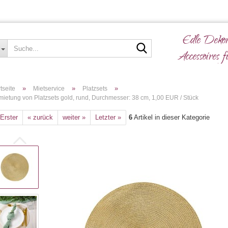
Edle Dekor
Suche...
Accessoires f
»
»
»
tseite
Mietservice
Platzsets
mietung von Platzsets gold, rund, Durchmesser: 38 cm, 1,00 EUR / Stück
 Erster
« zurück
weiter »
Letzter »
6
Artikel in dieser Kategorie