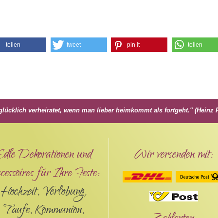
teilen
tweet
pin it
teilen
glücklich verheiratet, wenn man lieber heimkommt als fortgeht." (Hein
Edle Dekorationen und
Wir versenden mit:
essoires für Ihre Feste:
Hochzeit, Verlobung,
Taufe, Kommunion,