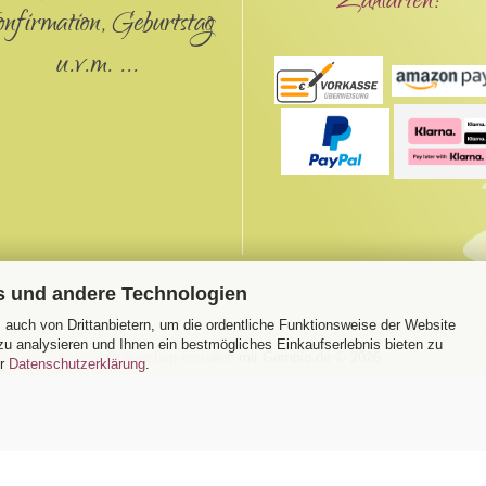
Zahlarten:
onfirmation, Geburtstag
u.v.m. ...
s und andere Technologien
auch von Drittanbietern, um die ordentliche Funktionsweise der Website
u analysieren und Ihnen ein bestmögliches Einkaufserlebnis bieten zu
Onlineshop erstellen
mit Gambio.de © 2026
er
Datenschutzerklärung
.