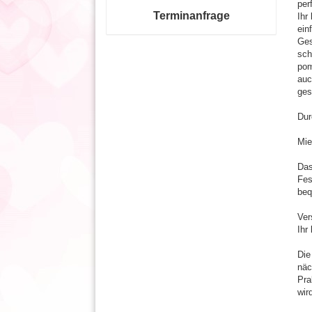
per
Terminanfrage
Ihr
ein
Ges
sch
pom
auc
ges
Dur
Mie
Das
Fes
beq
Ver
Ihr
Die
näc
Pra
wir