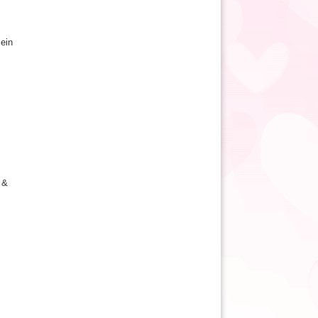
 ein
 &