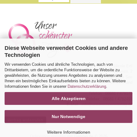
Diese Webseite verwendet Cookies und andere
Technologien
Wir verwenden Cookies und ähnliche Technologien, auch von
Nicole Ertl
Drittanbietern, um die ordentliche Funktionsweise der Website zu
Martinstr. 2
gewährleisten, die Nutzung unseres Angebotes zu analysieren und
83329 Waging am See
Ihnen ein bestmögliches Einkaufserlebnis bieten zu können. Weitere
Deutschland
Informationen finden Sie in unserer
Datenschutzerklärung
.
Telefon: 08681 / 479170
Alle Akzeptieren
Telefax: 08681 / 4782491
E-Mail:
info@unserschoenstertag.de
Nur Notwendige
Vertrag widerrufen
Weitere Informationen
Onlineshop erstellen
mit Gambio.de © 2026