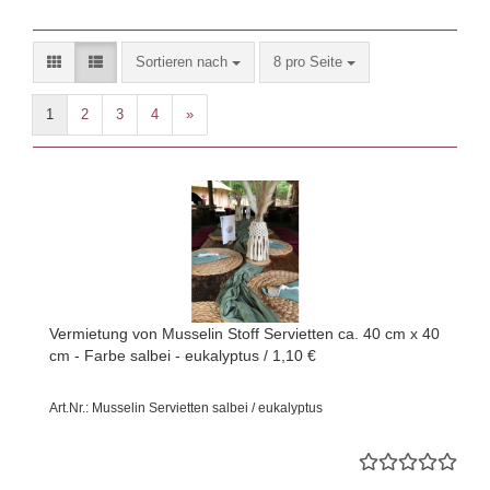
Sortieren nach
pro Seite
Sortieren nach
8 pro Seite
1
2
3
4
»
Vermietung von Musselin Stoff Servietten ca. 40 cm x 40
cm - Farbe salbei - eukalyptus / 1,10 €
Art.Nr.: Musselin Servietten salbei / eukalyptus