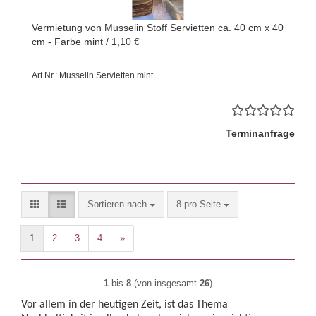
Vermietung von Musselin Stoff Servietten ca. 40 cm x 40
cm - Farbe mint / 1,10 €
Art.Nr.: Musselin Servietten mint
Terminanfrage
Sortieren nach
pro Seite
Sortieren nach
8 pro Seite
1
2
3
4
»
1
bis
8
(von insgesamt
26
)
Vor allem in der heutigen Zeit, ist das Thema